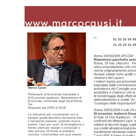
<<
01
02
03
04
0
21
22
23
24
2
Roma 19/03/2009 APCOM
Riammessi pacchetto prec
Roma, 18 mar. (Apcom) - Per 
unico emendamento che contie
norme originariamente prese
dunque saltate sono quelle ch
ministero del Lavoro.
I relatori hanno poi presenta
segnalate dalla commissione
Marco Causi
presidenza del Consiglio promu
produttive e chiarisce che la
Professore di Economia industriale e
di monitoraggio degli effetti d
di Economia applicata, Dipartimento di
elettrodomestici e mobili. Un
Economia, Università degli Studi Roma
"sostegno delle esportazioni
Tre.
Deputato dal 2008 al 2018.
Roma 18/03/2009 Il sole 24 
Dl incentivi: rimborsi fisca
La soluzione più conveniente non è
(Il Sole 24 Ore Radiocor) - Ro
sempre quella liberistica del lasciar fare
confronti dei Ministeri sara
e del lasciar passare, potendo invece
essere, caso per caso, di sorveglianza o
relatori al decreto legge sug
diretto esercizio statale o comunale o
sui crediti ultradecennali pre
altro ancora. Di fronte ai problemi
Inizialmente dichiarato inam
concreti, l´economista non può essere
Causi (Pd) in base al quale i f