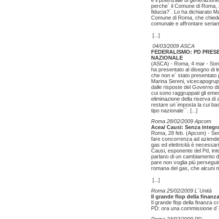
e il potenziale di generazione
perche´ il Comune di Roma, a
fiducia?´. Lo ha dichiarato 
Comune di Roma, che chiede 
comunale e affrontare seriame
[...]
04/03/2009 ASCA
FEDERALISMO: PD PRESE
NAZIONALE
(ASCA) - Roma, 4 mar - Sono
ha presentato al disegno di 
che non e´ stato presentato 
Marina Sereni, vicecapogrupp
dalle risposte del Governo di
cui sono raggruppati gli emen
eliminazione della riserva d
restare un´imposta la cui base
tipo nazionale´´.
[...]
Roma 28/02/2009 Apcom
Acea/ Causi: Senza integraz
Roma, 28 feb. (Apcom) - Senza
fare concorrenza ad aziende 
gas ed elettricità è necess
Causi, esponente del Pd, inte
parlano di un cambiamento d
pare non voglia più perseguire
romana del gas, che alcuni 
[...]
Roma 25/02/2009 L´Unità
Il grande flop della finan
Il grande flop della finanza cr
PD: ora una commissione d´