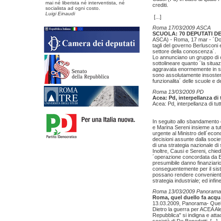
mai né liberista né interventista, né
crediti.
socialista ad ogni costo.
Luigi Einaudi
[...]
Roma 17/03/2009 ASCA
SCUOLA: 70 DEPUTATI D
ASCA) - Roma, 17 mar - ´Dom
tagli del governo Berlusconi 
settore della conoscenza´.
Lo annunciano un gruppo di c
sottolineare quanto ´la situaz
aggravata enormemente in segui
sono assolutamente insosteni
funzionalita´ delle scuole e d
Roma 13/03/2009 PD
Acea: Pd, interpellanza di 
Acea: Pd, interpellanza di tut
In seguito allo sbandamento
e Marina Sereni insieme a tut
urgente al Ministro dell´eco
decisioni assunte dalla soci
di una strategia nazionale di 
Inoltre, Causi e Sereni, chie
´operazione concordata da En
presumibile danno finanziario 
conseguentemente per il siste
possano rendere conveniente 
strategia industriale; ed inf
Roma 13/03/2009 Panorama
Roma, quel duello fa acqu
13.03.2009, Panorama- Quel 
Dietro la guerra per ACEA A
Repubblica" si indigna e atta