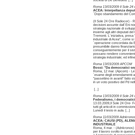
società di De Benedetti.
[...]
Roma 13/03/2009 Il Sole 24 
ACEA: Interpellanza deput
´Dopo sbandamento del Co
(Il Sole 24 Ore Radiocor) - 
decisioni assunte dall´Eni no
strategia nazionale di svilu
insieme agli altri deputati de
Tremonti. L´iniziativa, pres
industriale di Acea", come si 
´operazione concordata da En
presumibile danno finanziario 
conseguentemente per il siste
possano rendere conveniente 
strategia industriale; ed infi
Roma 13/03/2009 APCOM
Bossi: "Da democratici seg
Roma, 12 mar. (Apcom) - Le 
´esame degli emendamenti al d
"passettino in avanti" fatto 
in un voto positivo del Pd nel
[...]
Roma 13/03/2009 Il Sole 24 
Federalismo, i democratic
13.03.2009,Il Sole 24 Ore- F
tutti gli articoli in commission
Lunedì il testo in aula.
[...]
Roma 11/03/2009 Adnkrono
ACEA: CAUSI (PD), ALE
INDUSTRIALE
Roma, 4 mar. - (Adnkronos) 
per il lavoro svolto in questi a