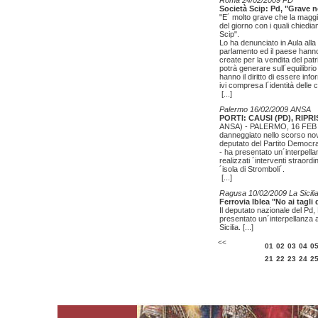
Roma 24/02/2009 PD
Società Scip: Pd, "Grave 
"E´ molto grave che la maggior
del giorno con i quali chiedi
Scip".
Lo ha denunciato in Aula alla
parlamento ed il paese hanno 
create per la vendita del pat
potrà generare sull´equilibrio
hanno il diritto di essere inf
ivi compresa l´identità delle c
[...]
Palermo 16/02/2009 ANSA
PORTI: CAUSI (PD), RI
ANSA) - PALERMO, 16 FEB - ´E
danneggiato nello scorso no
deputato del Partito Democr
- ha presentato un´interpella
realizzati ´interventi straord
´isola di Stromboli´.
[...]
Ragusa 10/02/2009 La Sicili
Ferrovia Iblea "No ai tagli 
Il deputato nazionale del Pd
presentato un´interpellanza a
Sicilia.
[...]
<<
01
02
03
04
0
21
22
23
24
2