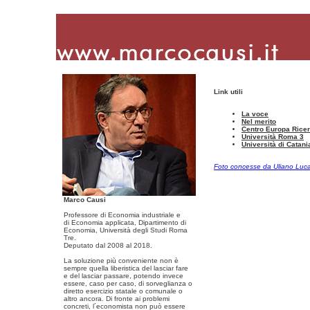
Link utili
La voce
Nel merito
Centro Europa Rice
Università Roma 3
Università di Catani
Foto concesse da Uliano Luc
Marco Causi
Professore di Economia industriale e
di Economia applicata, Dipartimento di
Economia, Università degli Studi Roma
Tre.
Deputato dal 2008 al 2018.
La soluzione più conveniente non è
sempre quella liberistica del lasciar fare
e del lasciar passare, potendo invece
essere, caso per caso, di sorveglianza o
diretto esercizio statale o comunale o
altro ancora. Di fronte ai problemi
concreti, l´economista non può essere