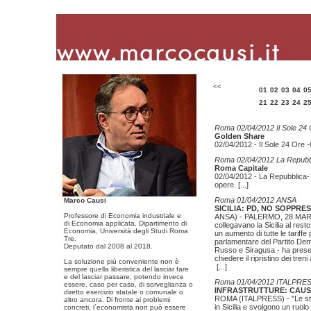
<<
01
02
03
04
0
21
22
23
24
2
Roma 02/04/2012 Il Sole 24
Golden Share
02/04/2012 - Il Sole 24 Ore -
Roma 02/04/2012 La Repubb
Roma Capitale
02/04/2012 - La Repubblica- R
opere.
[...]
Roma 01/04/2012 ANSA
Marco Causi
SICILIA: PD, NO SOPPR
Professore di Economia industriale e
ANSA) - PALERMO, 28 MAR - 
di Economia applicata, Dipartimento di
collegavano la Sicilia al re
Economia, Università degli Studi Roma
un aumento di tutte le tariffe
Tre.
parlamentare del Partito Dem
Deputato dal 2008 al 2018.
Russo e Siragusa - ha present
chiedere il ripristino dei tre
La soluzione più conveniente non è
[...]
sempre quella liberistica del lasciar fare
e del lasciar passare, potendo invece
Roma 01/04/2012 ITALPRE
essere, caso per caso, di sorveglianza o
INFRASTRUTTURE: CAUSI 
diretto esercizio statale o comunale o
ROMA (ITALPRESS) - "Le strad
altro ancora. Di fronte ai problemi
in Sicilia e svolgono un ruolo
concreti, l´economista non può essere