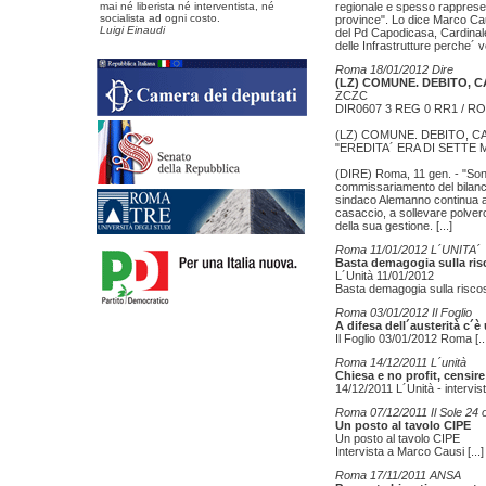
mai né liberista né interventista, né
regionale e spesso rappresent
socialista ad ogni costo.
province". Lo dice Marco Cau
Luigi Einaudi
del Pd Capodicasa, Cardinale
delle Infrastrutture perche´ ve
Roma 18/01/2012 Dire
(LZ) COMUNE. DEBITO,
ZCZC
DIR0607 3 REG 0 RR1 / R
(LZ) COMUNE. DEBITO, 
"EREDITA´ ERA DI SETTE M
(DIRE) Roma, 11 gen. - "Sono
commissariamento del bilanc
sindaco Alemanno continua a
casaccio, a sollevare polver
della sua gestione.
[...]
Roma 11/01/2012 L´UNITA´
Basta demagogia sulla risc
L´Unità 11/01/2012
Basta demagogia sulla riscos
Roma 03/01/2012 Il Foglio
A difesa dell´austerità c
Il Foglio 03/01/2012 Roma
[..
Roma 14/12/2011 L´unità
Chiesa e no profit, censire
14/12/2011 L´Unità - intervi
Roma 07/12/2011 Il Sole 24 
Un posto al tavolo CIPE
Un posto al tavolo CIPE
Intervista a Marco Causi
[...]
Roma 17/11/2011 ANSA