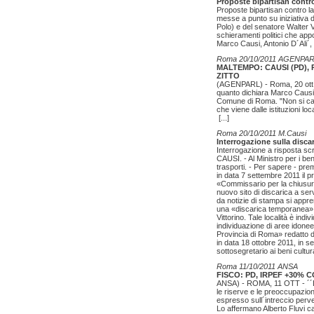
Proposte bipartisan contro 
Proposte bipartisan contro la
messe a punto su iniziativa d
Polo) e del senatore Walter V
schieramenti politici che ap
Marco Causi, Antonio D´Ali´
Roma 20/10/2011 AGENPA
MALTEMPO: CAUSI (PD),
ZITTO
(AGENPARL) - Roma, 20 ott -
quanto dichiara Marco Causi,
Comune di Roma. "Non si capi
che viene dalle istituzioni lo
[...]
Roma 20/10/2011 M.Causi
Interrogazione sulla discar
Interrogazione a risposta scri
CAUSI. - Al Ministro per i beni 
trasporti. - Per sapere - pr
in data 7 settembre 2011 il 
«Commissario per la chiusura 
nuovo sito di discarica a se
da notizie di stampa si appr
una «discarica temporanea» (
Vittorino. Tale località è indi
individuazione di aree idonee 
Provincia di Roma» redatto da
in data 18 ottobre 2011, in se
sottosegretario ai beni cultu
Roma 11/10/2011 ANSA
FISCO: PD, IRPEF +30%
ANSA) - ROMA, 11 OTT - ´´La
le riserve e le preoccupazion
espresso sull´intreccio perv
Lo affermano Alberto Fluvi 