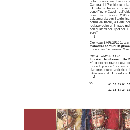
della commissione Finanze, 
Camera del Presidente della 
´´La riforma fiscale e´ pe
detto Fluvi e Causi - dall´obie
euro entro settembre 2012 e,
salvaguardia con il taglio line
detrazioni fiscali, la Corte d
realizzerebbe un impatto molt
con aumenti dell´Irpef del 30-
euro´´.
[...]
Cremona 19/09/2011 Econo
Manovra: comuni in ginoc
Economia Cremonese. Marco
Roma 17/09/2011 PD
La crisi e la riforma della 
E´ difficile ricordare, nella st
´agenda politica "federalistica
clamorosamente antitetico -
l´Attuazione del federalismo 
[...]
<<
01
02
03
04
0
21
22
23
24
2