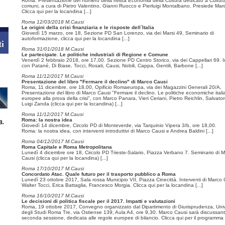
Roma. Presentazione del numero della rivista Economia della Cultura dedicato a Cultur
comuni, a cura di Pietro Valentino, Gianni Ruocco e Pierluigi Montalbano. Presiede Mar
Clicca qui per la locandina
[...]
Roma 12/03/2018 M.Causi
Le origini della crisi finanziaria e le risposte dell´Italia
Giovedì 15 marzo, ore 18, Sezione PD San Lorenzo, via dei Marsi 49, Seminario di
autoformazione, clicca qui per la locandina
[...]
Roma 31/01/2018 M.Causi
Le partecipate. Le politiche industriali di Regione e Comune
Venerdì 2 febbraio 2018, ore 17,00. Sezione PD Centro Storico, via dei Cappellari 69. 
con Patané, Di Biase, Tocci, Rosati, Causi, Nobili, Cappa, Gentili, Barbone
[...]
Roma 11/12/2017 M.Causi
Presentazione del libro "Fermare il declino" di Marco Causi
Roma, 11 dicembre, ore 18,00, Opificio Romaeuropa, via dei Magazzini Generali 20/A,
Presentazione del libro di Marco Causi "Fermare il declino. Le politiche economiche ital
europee alla prova della crisi", con Marco Panara, Vieri Ceriani, Pietro Reichlin, Salvato
Luigi Zanda (clicca qui per la locandina)
[...]
Roma 11/12/2017 M.Causi
Roma: la nostra idea
Giovedì 14 dicembre, Circolo PD di Monteverde, via Tarquinio Vipera 3/b, ore 18,00.
Roma: la nostra idea, con interventi introduttivi di Marco Causi e Andrea Baldini
[...]
Roma 04/12/2017 M.Causi
Roma Capitale e Roma Metropolitana
Lunedì 4 dicembre ore 18, Circolo PD Trieste-Salario, Piazza Verbano 7. Seminario di 
Causi (clicca qui per la locandina)
[...]
Roma 17/10/2017 M.Causi
Concordato Atac. Quale futuro per il trasporto pubblico a Roma
Lunedì 23 ottobre 2017, Sala rossa Municipio VII, Piazza Cinecittà. Interventi di Marco 
Walter Tocci, Erica Battaglia, Francesco Morgia. Clicca qui per la locandina
[...]
Roma 16/10/2017 M.Causi
Le decisioni di politica fiscale per il 2017. Impatti e valutazioni
Roma, 19 ottobre 2017, Convegno organizzato dal Dipartimento di Giurisprudenza, Univ
degli Studi Roma Tre, via Ostiense 139, Aula A4, ore 9,30. Marco Causi sarà discussant
seconda sessione, dedicata alle regole europee di bilancio. Clicca qui per il programma