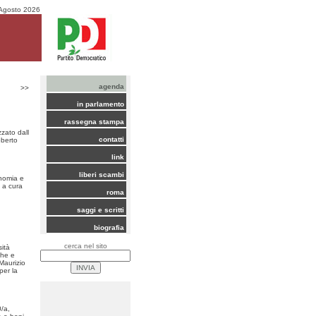
Agosto 2026
agenda
>>
in parlamento
rassegna stampa
zzato dall
contatti
oberto
link
liberi scambi
nomia e
 a cura
roma
saggi e scritti
biografia
cerca nel sito
sità
che e
Maurizio
per la
/a,