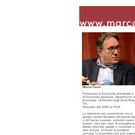
Marco Causi
Professore di Economia industriale e
di Economia applicata, Dipartimento d
Economia, Università degli Studi Ro
Tre.
Deputato dal 2008 al 2018.
La soluzione più conveniente non è
sempre quella liberistica del lasciar fa
e del lasciar passare, potendo invece
essere, caso per caso, di sorveglianz
diretto esercizio statale o comunale o
altro ancora. Di fronte ai problemi
concreti, l´economista non può esser