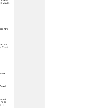
a e beni
co Causi.
Incontro
iane ed
re Rossi,
Marco
Causi,
ersità
 nella
[...]