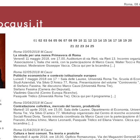
Roma, 08 
01
02
03
04
05
06
07
08
09
10
11
12
13
14
15
16
17
18
19
20
21
22
23
24
25
Roma 03/05/2018 M.Causi
La strada per una nuova Primavera di Roma
Venerdì 11 maggio 2018, ore 17,00, Auditorium di via Rieti, via Rieti 13. Incontro organi
´Associazione L´Italia che verrà, con la partecipazione di Marco Causi, Walter Tocci e R
Morassut. Moderatore Giuseppe Vacca. Clicca qui per la locandina
[...]
Roma 02/05/2018 M.Causi
Politiche economiche e contesto istituzionale europeo
Lunedì 7 maggio 2018 ore 17 − Sala delle Lauree, Università Roma Tre, Scuola di Eco
Studi Aziendali, Via Silvio D´Amico 77, Roma. Presentazione del volume "Controvento ",
di Stefano Fassina. Ne discutono Marco Causi (Università Roma Tre),
Stefano Fassina (Camera dei Deputati),
Vladimiro Giacchè (Centro Europa Ricerche),
Pasquale Tridico (Università Roma Tre). Clicca qui per il programma
[...]
i
Roma 03/04/2018 M.Causi
ma
Contrattazione collettiva, mercato del lavoro, produttività
Martedì 10 aprile 2018, ore 15,00. Sala delle Lauree, Dipartimento di Economia, Univer
Roma Tre, Via Silvio D´amico 77. Workshop organizzato dal Centro di ricerche economi
Sociali Rossi Doria. Tavola rotonda coordinata da Marco Causi con la partecipazione di 
Franzini, Andrea Ichino, Marco Leonardi, Pasquale Tridico ed Eliana Viviano. Clicca qui 
re
locandina
[...]
a o
Roma 01/04/2018 M.Causi
Cultura e beni comuni. Tra teoria e pratiche
Mercoledì 4 aprile 2018, ore 18,00, Opificio Romaeuropa, Via dei Magazzini Generali 20
e