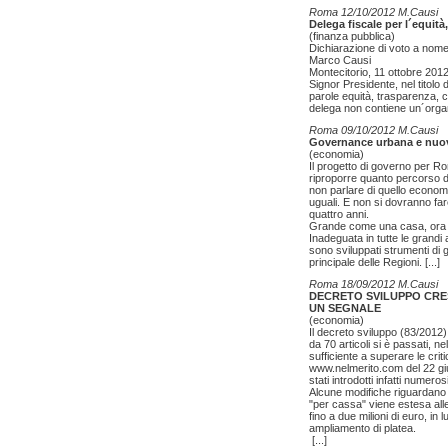
Roma 12/10/2012 M.Causi
Delega fiscale per l´equità,
(finanza pubblica)
Dichiarazione di voto a nome
Marco Causi
Montecitorio, 11 ottobre 201
Signor Presidente, nel titolo 
parole equità, trasparenza, 
delega non contiene un´organ
Roma 09/10/2012 M.Causi
Governance urbana e nuov
(economia)
Il progetto di governo per Ro
riproporre quanto percorso du
non parlare di quello economi
uguali. E non si dovranno fare
quattro anni.
Grande come una casa, ora c
Inadeguata in tutte le grandi 
sono sviluppati strumenti di 
principale delle Regioni.
[...]
Roma 18/09/2012 M.Causi
DECRETO SVILUPPO CRES
UN SEGNALE
(economia)
Il decreto sviluppo (83/2012
da 70 articoli si è passati,
sufficiente a superare le cri
www.nelmerito.com del 22 giug
stati introdotti infatti numeros
Alcune modifiche riguardano le
"per cassa" viene estesa alle
fino a due milioni di euro, in
ampliamento di platea.
[...]