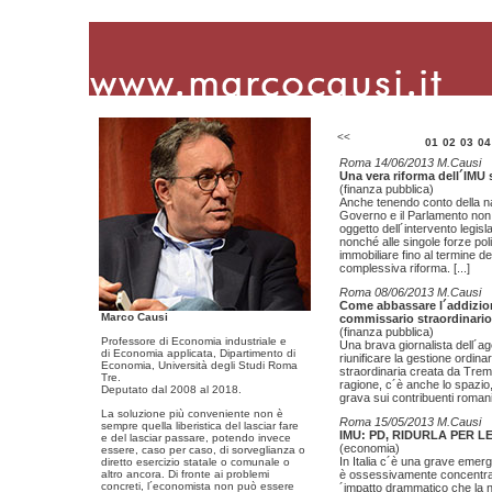
<<
01
02
03
04
Roma 14/06/2013 M.Causi
Una vera riforma dell´IMU 
(finanza pubblica)
Anche tenendo conto della na
Governo e il Parlamento non
oggetto dell´intervento legis
nonché alle singole forze polit
immobiliare fino al termine d
complessiva riforma.
[...]
Roma 08/06/2013 M.Causi
Come abbassare l´addiziona
Marco Causi
commissario straordinario
(finanza pubblica)
Professore di Economia industriale e
Una brava giornalista dell´age
di Economia applicata, Dipartimento di
riunificare la gestione ordin
Economia, Università degli Studi Roma
straordinaria creata da Tremo
Tre.
ragione, c´è anche lo spazio,
Deputato dal 2008 al 2018.
grava sui contribuenti romani.
La soluzione più conveniente non è
Roma 15/05/2013 M.Causi
sempre quella liberistica del lasciar fare
IMU: PD, RIDURLA PER 
e del lasciar passare, potendo invece
(economia)
essere, caso per caso, di sorveglianza o
In Italia c´è una grave emerge
diretto esercizio statale o comunale o
altro ancora. Di fronte ai problemi
è ossessivamente concentrato
concreti, l´economista non può essere
´impatto drammatico che la nu