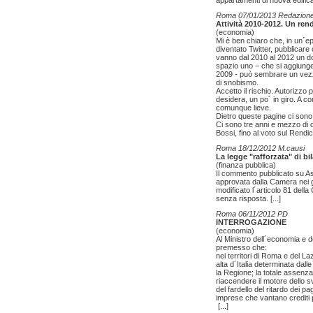
appartamenti di nuova edifica
Roma 07/01/2013 Redazion
Attività 2010-2012. Un ren
(economia)
Mi è ben chiaro che, in un´ep
diventato Twitter, pubblicare
vanno dal 2010 al 2012 un 
spazio uno − che si aggiung
2009 - può sembrare un vezz
di snobismo.
Accetto il rischio. Autorizzo
desidera, un po´ in giro. A co
comunque lieve.
Dietro queste pagine ci sono ta
Ci sono tre anni e mezzo di 
Bossi, fino al voto sul Rend
Roma 18/12/2012 M.causi
La legge "rafforzata" di b
(finanza pubblica)
Il commento pubblicato su Astr
approvata dalla Camera nei gi
modificato l´articolo 81 dell
senza risposta.
[...]
Roma 06/11/2012 PD
INTERROGAZIONE
(economia)
Al Ministro dell´economia e d
premesso che:
nei territori di Roma e del Laz
alta d´Italia determinata dal
la Regione; la totale assenza d
riaccendere il motore dello s
del fardello del ritardo dei 
imprese che vantano crediti p
[...]