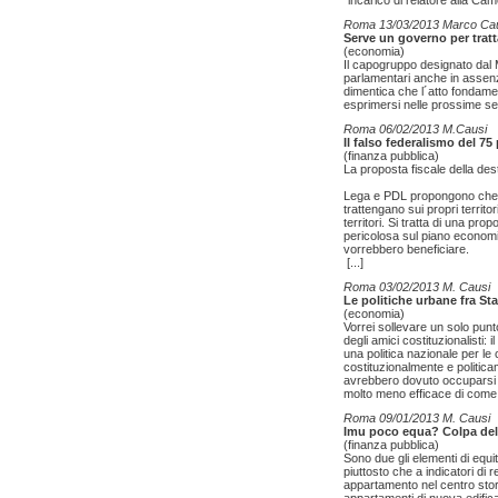
´incarico di relatore alla Cam
Roma 13/03/2013 Marco Ca
Serve un governo per tratt
(economia)
Il capogruppo designato dal 
parlamentari anche in assenza
dimentica che l´atto fondame
esprimersi nelle prossime s
Roma 06/02/2013 M.Causi
Il falso federalismo del 75
(finanza pubblica)
La proposta fiscale della des
Lega e PDL propongono che P
trattengano sui propri territor
territori. Si tratta di una pr
pericolosa sul piano economico
vorrebbero beneficiare.
[...]
Roma 03/02/2013 M. Causi
Le politiche urbane fra St
(economia)
Vorrei sollevare un solo punt
degli amici costituzionalisti: 
una politica nazionale per le 
costituzionalmente e politic
avrebbero dovuto occuparsi d
molto meno efficace di come 
Roma 09/01/2013 M. Causi
Imu poco equa? Colpa del
(finanza pubblica)
Sono due gli elementi di equit
piuttosto che a indicatori di r
appartamento nel centro storic