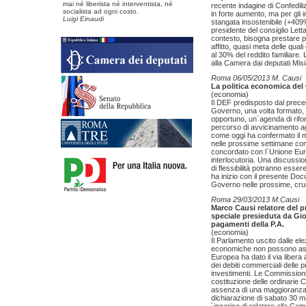
mai né liberista né interventista, né
recente indagine di Confedili
socialista ad ogni costo.
in forte aumento, ma per gli 
Luigi Einaudi
stangata insostenibile (+409
presidente del consiglio Letta
contesto, bisogna prestare par
affitto, quasi meta delle qual
al 30% del reddito familiare.
alla Camera dai deputati Misi
Roma 06/05/2013 M. Causi
La politica economica del 
(economia)
Il DEF predisposto dal preced
Governo, una volta formato, 
opportuno, un´agenda di riform
percorso di avvicinamento agl
come oggi ha confermato il m
nelle prossime settimane con 
concordato con l´Unione Eur
interlocutoria. Una discussion
di flessibilità potranno esse
ha inizio con il presente Docum
Governo nelle prossime, cruc
Roma 29/03/2013 M.Causi
Marco Causi relatore del
speciale presieduta da Gior
pagamenti della P.A.
(economia)
Il Parlamento uscito dalle ele
economiche non possono aspe
Europea ha dato il via libera 
dei debiti commerciali delle 
investimenti. Le Commissioni 
costituzione delle ordinarie
assenza di una maggioranza d
dichiarazione di sabato 30 m