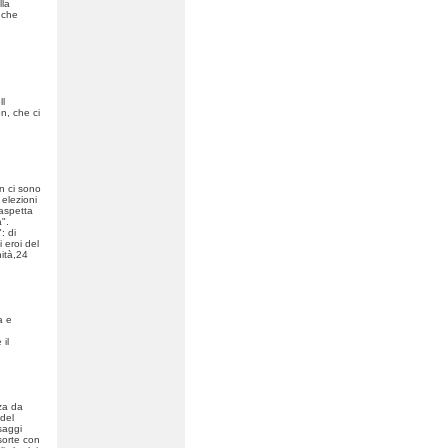
lla
 che
ll
n, che ci
n ci sono
elezioni
 aspetta
a".
: di
 eroi del
nità,24
a e
e
 il
nza da
del
saggi
sorte con