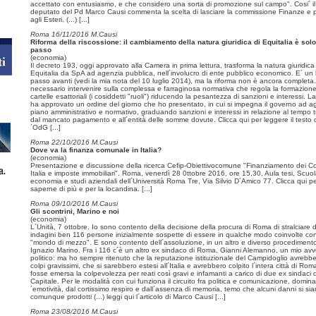
accettato con entusiasmo, e che considero una sorta di promozione sul campo". Cosi´ il
deputato del Pd Marco Causi commenta la scelta di lasciare la commissione Finanze e 
agli Esteri. (...)
[...]
Roma 16/11/2016 M.Causi
Riforma della riscossione: il cambiamento della natura giuridica di Equitalia è solo
passo
(economia)
Il decreto 193, oggi approvato alla Camera in prima lettura, trasforma la natura giuridica
Equitalia da SpA ad agenzia pubblica, nell´involucro di ente pubblico economico. E´ un
passo avanti (vedi la mia nota del 10 luglio 2014), ma la riforma non è ancora completa.
necessario intervenire sulla complessa e farraginosa normativa che regola la formazione
cartelle esattoriali (i cosiddetti "ruoli") riducendo la pesantezza di sanzioni e interessi. 
ha approvato un ordine del giorno che ho presentato, in cui si impegna il governo ad ag
piano amministrativo e normativo, graduando sanzioni e interessi in relazione al tempo 
dal mancato pagamento e all´entità delle somme dovute. Clicca qui per leggere il testo d
´OdG
[...]
Roma 22/10/2016 M.Causi
Dove va la finanza comunale in Italia?
(economia)
Presentazione e discussione della ricerca Cefip-Obiettivocomune "Finanziamento dei C
Italia e imposte immobiliari". Roma, venerdì 28 0ttobre 2016, ore 15,30, Aula tesi, Scuol
economia e studi aziendali dell´Università Roma Tre, Via Silvio D´Amico 77. Clicca qui p
saperne di più e per la locandina.
[...]
Roma 09/10/2016 M.Causi
Gli scontrini, Marino e noi
(economia)
L´Unità, 7 ottobre. Io sono contento della decisione della procura di Roma di stralciare d
indagini ben 116 persone inizialmente sospette di essere in qualche modo coinvolte con 
"mondo di mezzo". E sono contento dell´assoluzione, in un altro e diverso procedimento
Ignazio Marino. Fra i 116 c´è un altro ex sindaco di Roma, Gianni Alemanno, un mio avv
politico: ma ho sempre ritenuto che la reputazione istituzionale del Campidoglio avrebbe
colpi gravissimi, che si sarebbero estesi all´Italia e avrebbero colpito l´intera città di Rom
fosse emersa la colpevolezza per reati così gravi e infamanti a carico di due ex sindaci d
Capitale. Per le modalità con cui funziona il circuito fra politica e comunicazione, domina
´emotività, dal cortissimo respiro e dall´assenza di memoria, temo che alcuni danni si si
comunque prodotti (...) leggi qui l´articolo di Marco Causi
[...]
Roma 23/08/2016 M.Causi