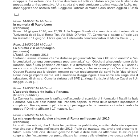
inceppata. Se eviterà, cioè, l´errore di isolarsi sul colle capitolino scegliendo la strada de
propaganda anti-governativa. Una strada che può sembrare a prima vista più facile, ma
danneggerebbee assai la città. Leggi qui l´articolo di Marco Causi uscito oggi su L´Unità
[...]
Roma 14/06/2016 M.Causi
In memoria di Paolo Leon
(economia)
Roma, 14 giugno 2016, ore 15,30. Aula Magna Scuola di economia e studi aziendali de
´Università degli Studi Roma Tre. Via Silvio D´Amico 77. Cerimonia di saluto a Paolo Leo
ha lasciato l´11 giugno. Clicca qui per l´intervento commemorativo di Marco Causi.
[...]
Roma 23/05/2016 M.Causi
La sinistra e il Campidoglio
(economia)
L´Unità, 24 maggio 2016.
Stefano Fassina afferma che "le distanze programmatiche con il PD sono enormi" e "no
le condizioni per una convergenza programmatica" con Giachetti al secondo turno delle 
romane. Non è una posizione credibile, e lo dimostrerò nelle prossime righe. O Fassina
un accordo sugli assetti di potere − nulla di male, anche se sa un po´ di "vecchia politic
Oppure Fassina usa le elezioni romane per un regolamento dei conti fra le "due sinistre"
Roma non gli importa niente, ed è smanioso di aggiungere il suo nome alla lunga lista di
tafazzismo di sinistra. Come la sinistra dell´SPD (...) leggi l´articolo di Marco Causi su l´U
maggio 2016
[...]
Roma 19/05/2016 M.Causi
L´accordo fiscale fra Italia e Panama
(finanza pubblica)
La Camera ha approvato la ratifica dell´accordo di scambio di informazioni fiscali fra Itali
Panama. Alla luce delle notizie sui "Panama papers" si tratta di un accordo importante 
complicato. Per saperne di più, clicca qui per leggere la dichiarazione di voto in aula che
gruppo PD mi ha affidato il 17 maggio.
[...]
Roma 09/04/2016 M.Causi
La mia esperienza da vice sindaco di Roma nell´estate del 2015
(economia)
Ho scritto tre articoli, che L´Unità ha gentilmente pubblicato, suscitati dalla mia esperie
vice sindaco di Roma nell´estate del 2015. Parlo del passato, ma anche del presente e 
futuro. Parlo della città, del suo governo locale e delle sfide da affrontare. In alcuni pas
colgo anche l´occasione per puntualizzare la natura delle effettive divergenze politiche 