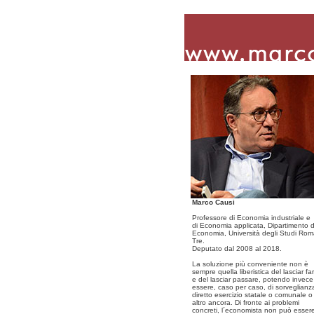
Marco Causi
Professore di Economia industriale e
di Economia applicata, Dipartimento d
Economia, Università degli Studi Ro
Tre.
Deputato dal 2008 al 2018.
La soluzione più conveniente non è
sempre quella liberistica del lasciar fa
e del lasciar passare, potendo invece
essere, caso per caso, di sorveglianz
diretto esercizio statale o comunale o
altro ancora. Di fronte ai problemi
concreti, l´economista non può esser