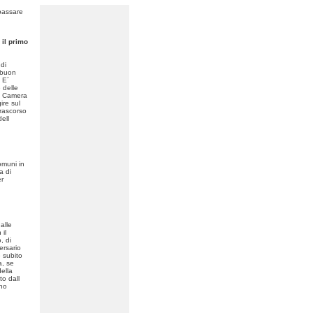
passare
 il primo
 di
 buon
 E´
 delle
La Camera
ire sul
trascorso
ell
omuni in
a di
er
alle
il
, di
ersario
 subito
a, se
ella
to dall
ano