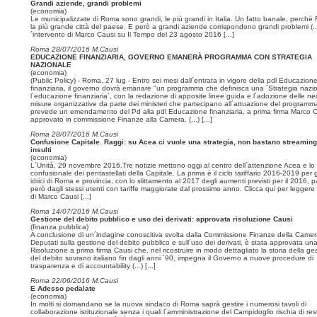
Grandi aziende, grandi problemi
(economia)
Le municipalizzate di Roma sono grandi, le più grandi in Italia. Un fatto banale, perch
la più grande città del paese. E però a grandi aziende corrispondono grandi problemi (...
´intervento di Marco Causi su Il Tempo del 23 agosto 2016
[...]
Roma 28/07/2016 M.Causi
EDUCAZIONE FINANZIARIA, GOVERNO EMANERÀ PROGRAMMA CON STRATEGIA
NAZIONALE
(economia)
(Public Policy) - Roma, 27 lug - Entro sei mesi dall´entrata in vigore della pdl Educazion
finanziaria, il governo dovrà emanare "un programma che definisca una ´Strategia nazi
l´educazione finanziaria´, con la redazione di apposite linee guida e l´adozione delle ne
misure organizzative da parte dei ministeri che partecipano all´attuazione del programm
prevede un emendamento del Pd alla pdl Educazione finanziaria, a prima firma Marco C
approvato in commissione Finanze alla Camera. (...)
[...]
Roma 28/07/2016 M.Causi
Confusione Capitale. Raggi: su Acea ci vuole una strategia, non bastano streaming
insulti
(economia)
L´Unità, 29 novembre 2016.Tre notizie mettono oggi al centro dell´attenzione Acea e lo 
confusionale dei pentastellati della Capitale. La prima è il ciclo tariffario 2016-2019 per g
idrici di Roma e provincia, con lo slittamento al 2017 degli aumenti previsti per il 2016, 
però dagli stessi utenti con tariffe maggiorate dal prossimo anno. Clicca qui per leggere l
di Marco Causi
[...]
Roma 14/07/2016 M.Causi
Gestione del debito pubblico e uso dei derivati: approvata risoluzione Causi
(finanza pubblica)
A conclusione di un´indagine conoscitiva svolta dalla Commissione Finanze della Camer
Deputati sulla gestione del debito pubblico e sull´uso dei derivati, è stata approvata un
Risoluzione a prima firma Causi che, nel ricostruire in modo dettagliato la storia della ge
del debito sovrano italiano fin dagli anni ´90, impegna il Governo a nuove procedure di
trasparenza e di accountability (...)
[...]
Roma 22/06/2016 M.Causi
E Adesso pedalate
(economia)
In molti si domandano se la nuova sindaco di Roma saprà gestire i numerosi tavoli di
collaborazione istituzionale senza i quali l´amministrazione del Campidoglio rischia di res