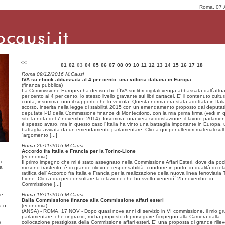
Roma, 07 
<<
01
02
03
04
05
06
07
08
09
10
11
12
13
14
15
16
17
18
Roma 09/12/2016 M.Causi
IVA su ebook abbassata al 4 per cento: una vittoria italiana in Europa
(finanza pubblica)
La Commissione Europea ha deciso che l´IVA sui libri digitali venga abbassata dall´attu
per cento al 4 per cento, lo stesso livello gravante sui libri cartacei. E´ il contenuto cultu
conta, insomma, non il supporto che lo veicola. Questa norma era stata adottata in Itali
scorso, inserita nella legge di stabilità 2015 con un emendamento proposto dai deputat
deputate PD della Commissione finanze di Montecitorio, con la mia prima firma (vedi in 
sito la nota del 7 novembre 2014). Insomma, una vera soddisfazione: il lavoro parlame
è spesso avaro, ma in questo caso l´Italia ha vinto una battaglia importante in Europa,
battaglia avviata da un emendamento parlamentare. Clicca qui per ulteriori materiali sull
´argomento
[...]
Roma 26/11/2016 M.Causi
Accordo fra Italia e Francia per la Torino-Lione
(economia)
i
Il primo impegno che mi è stato assegnato nella Commissione Affari Esteri, dove da poch
ma
mi sono trasferito, è di grande rilievo e responsabilità: condurre in porto, in qualità di rela
ratifica dell´Accordo fra Italia e Francia per la realizzazione della nuova linea ferroviaria 
Lione. Clicca qui per consultare la relazione che ho svolto venerdì´ 25 novembre in
Commissione
[...]
re
Roma 18/11/2016 M.Causi
Dalla Commissione finanze alla Commissione affari esteri
a o
(economia)
(ANSA) - ROMA, 17 NOV - Dopo quasi nove anni di servizio in VI commissione, il mio g
parlamentare, che ringrazio, mi ha proposto di proseguire l´impegno alla Camera dalla
e
collocazione prestigiosa della Commissione affari esteri. E´ una proposta di grande rilie