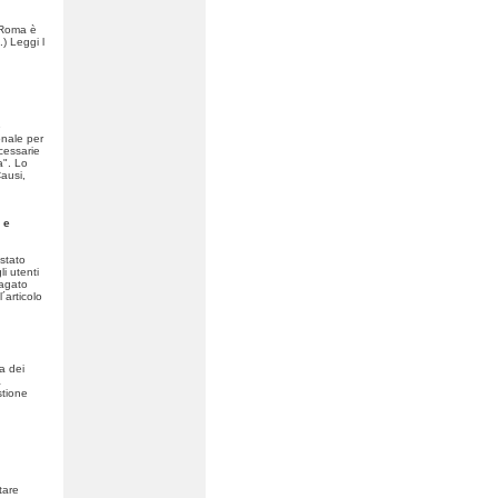
é Roma è
) Leggi l
e
onale per
cessarie
a". Lo
ausi,
 e
stato
li utenti
pagato
´articolo
a dei
a
stione
tare