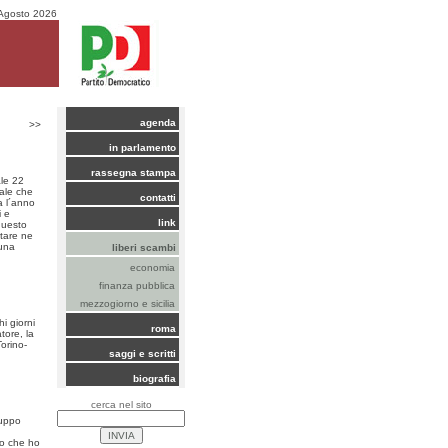
Agosto 2026
agenda
>>
in parlamento
rassegna stampa
ale 22
rale che
contatti
a l´anno
i e
link
questo
ntare ne
 una
liberi scambi
economia
finanza pubblica
mezzogiorno e sicilia
i giorni
roma
tore, la
Torino-
saggi e scritti
biografia
cerca nel sito
ruppo
vo che ho