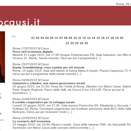
Roma, 09 
<<
01
02
03
04
05
06
07
08
09
10
11
12
13
14
15
16
17
18
19
20
21
22
23
24
25
Roma 17/07/2015 M.Causi
Fisco nell´economia digitale
Martedì 21 Luglio 2015, ore 17,00 Gruppo Parlamentare PD, Sala Salvadori, via Uffici d
Vicaruo 21, Roma, Tavola rotonda. Clica qui per il programma
[...]
Roma 15/07/2015 M.Causi
Equity Crowdfunding: cosa cambia per chi investe
Roma, 15 luglio 2015, Sala dell´Istituto di Santa Maria in Aquiro, Piazza Capranica 72,
clicca qui per il programma della tavola rotonda
[...]
Roma 24/06/2015 M.Causi
Istituzioni e cittadini, una nuova governance locale
25 giugno 2015, ore 21,00, Festa de l´Unità di Roma, Dibattito con Marco Causi, Valent
Paris, Angelo Rughetti. Parco delle Valli, via Conca d´oro 143-145. Clicca qui per la
locandina
[...]
i
ma
Roma 21/06/2015 M.Causi
Il credito cooperativo per lo sviluppo locale
Lunedì 22 giugno 2015, ore 17,30, Sala riunioni Parrocchia SS. Elisabetta e Zaccaria, 
Sulbiate 24, Roma, Convegno organizzato dal Comitato promotore della BCC della Vall
Muricana. Clicca qui per scaricare l´invito
[...]
re
Roma 22/05/2015 M.Causi
a o
Lo scenario dell´economia
23 maggio 2015, ore 10:00, Albano Laziale, Casa delle imprese CNA, via Vascarelle 54
Seminario con Marco Causi sullo scenario dell´economia
[...]
e