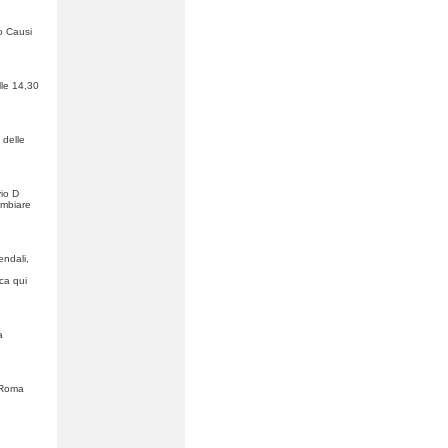
o Causi
lle 14,30
 delle
vio D
ambiare
endali,
ca qui
a
 "Roma