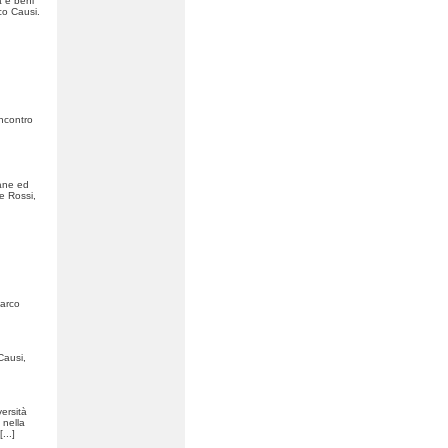
a e beni
co Causi.
Incontro
iane ed
re Rossi,
Marco
Causi,
ersità
 nella
[...]