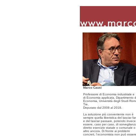
Marco Causi
Professore di Economia industriale e
di Economia applicata, Dipartimento d
Economia, Università degli Studi Ro
Tre.
Deputato dal 2008 al 2018.
La soluzione più conveniente non è
sempre quella liberistica del lasciar fa
e del lasciar passare, potendo invece
essere, caso per caso, di sorveglianz
diretto esercizio statale o comunale o
altro ancora. Di fronte ai problemi
concreti, l´economista non può esser