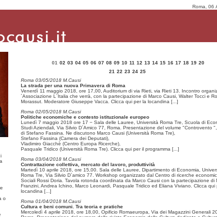
Roma, 06 
01
02
03
04
05
06
07
08
09
10
11
12
13
14
15
16
17
18
19
20
21
22
23
24
25
Roma 03/05/2018 M.Causi
La strada per una nuova Primavera di Roma
Venerdì 11 maggio 2018, ore 17,00, Auditorium di via Rieti, via Rieti 13. Incontro organi
´Associazione L´Italia che verrà, con la partecipazione di Marco Causi, Walter Tocci e R
Morassut. Moderatore Giuseppe Vacca. Clicca qui per la locandina
[...]
Roma 02/05/2018 M.Causi
Politiche economiche e contesto istituzionale europeo
Lunedì 7 maggio 2018 ore 17 − Sala delle Lauree, Università Roma Tre, Scuola di Eco
Studi Aziendali, Via Silvio D´Amico 77, Roma. Presentazione del volume "Controvento ",
di Stefano Fassina. Ne discutono Marco Causi (Università Roma Tre),
Stefano Fassina (Camera dei Deputati),
Vladimiro Giacchè (Centro Europa Ricerche),
Pasquale Tridico (Università Roma Tre). Clicca qui per il programma
[...]
i
Roma 03/04/2018 M.Causi
ma
Contrattazione collettiva, mercato del lavoro, produttività
Martedì 10 aprile 2018, ore 15,00. Sala delle Lauree, Dipartimento di Economia, Univer
Roma Tre, Via Silvio D´amico 77. Workshop organizzato dal Centro di ricerche economi
Sociali Rossi Doria. Tavola rotonda coordinata da Marco Causi con la partecipazione di 
Franzini, Andrea Ichino, Marco Leonardi, Pasquale Tridico ed Eliana Viviano. Clicca qui 
re
locandina
[...]
a o
Roma 01/04/2018 M.Causi
Cultura e beni comuni. Tra teoria e pratiche
Mercoledì 4 aprile 2018, ore 18,00, Opificio Romaeuropa, Via dei Magazzini Generali 20
e