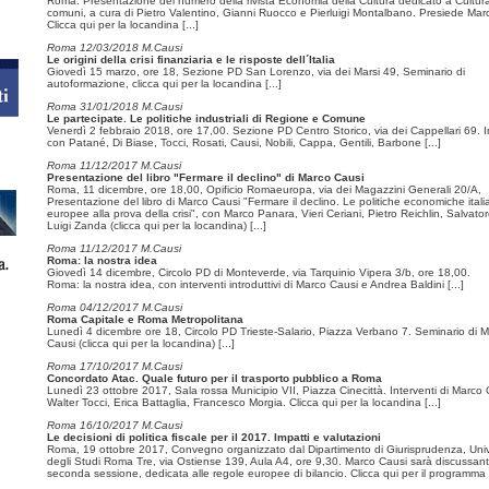
Roma. Presentazione del numero della rivista Economia della Cultura dedicato a Cultur
comuni, a cura di Pietro Valentino, Gianni Ruocco e Pierluigi Montalbano. Presiede Mar
Clicca qui per la locandina
[...]
Roma 12/03/2018 M.Causi
Le origini della crisi finanziaria e le risposte dell´Italia
Giovedì 15 marzo, ore 18, Sezione PD San Lorenzo, via dei Marsi 49, Seminario di
autoformazione, clicca qui per la locandina
[...]
Roma 31/01/2018 M.Causi
Le partecipate. Le politiche industriali di Regione e Comune
Venerdì 2 febbraio 2018, ore 17,00. Sezione PD Centro Storico, via dei Cappellari 69. 
con Patané, Di Biase, Tocci, Rosati, Causi, Nobili, Cappa, Gentili, Barbone
[...]
Roma 11/12/2017 M.Causi
Presentazione del libro "Fermare il declino" di Marco Causi
Roma, 11 dicembre, ore 18,00, Opificio Romaeuropa, via dei Magazzini Generali 20/A,
Presentazione del libro di Marco Causi "Fermare il declino. Le politiche economiche ital
europee alla prova della crisi", con Marco Panara, Vieri Ceriani, Pietro Reichlin, Salvato
Luigi Zanda (clicca qui per la locandina)
[...]
Roma 11/12/2017 M.Causi
Roma: la nostra idea
Giovedì 14 dicembre, Circolo PD di Monteverde, via Tarquinio Vipera 3/b, ore 18,00.
Roma: la nostra idea, con interventi introduttivi di Marco Causi e Andrea Baldini
[...]
Roma 04/12/2017 M.Causi
Roma Capitale e Roma Metropolitana
Lunedì 4 dicembre ore 18, Circolo PD Trieste-Salario, Piazza Verbano 7. Seminario di 
Causi (clicca qui per la locandina)
[...]
Roma 17/10/2017 M.Causi
Concordato Atac. Quale futuro per il trasporto pubblico a Roma
Lunedì 23 ottobre 2017, Sala rossa Municipio VII, Piazza Cinecittà. Interventi di Marco 
Walter Tocci, Erica Battaglia, Francesco Morgia. Clicca qui per la locandina
[...]
Roma 16/10/2017 M.Causi
Le decisioni di politica fiscale per il 2017. Impatti e valutazioni
Roma, 19 ottobre 2017, Convegno organizzato dal Dipartimento di Giurisprudenza, Univ
degli Studi Roma Tre, via Ostiense 139, Aula A4, ore 9,30. Marco Causi sarà discussant
seconda sessione, dedicata alle regole europee di bilancio. Clicca qui per il programma