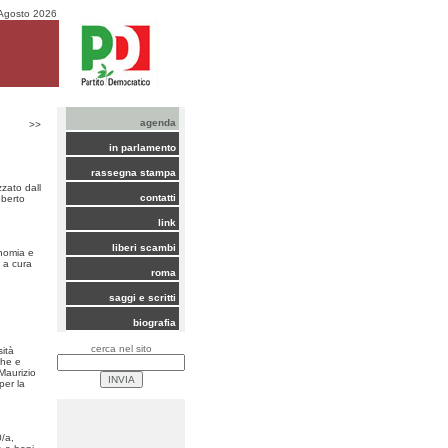
Agosto 2026
agenda
>>
in parlamento
rassegna stampa
zzato dall
contatti
oberto
link
liberi scambi
nomia e
 a cura
roma
saggi e scritti
biografia
cerca nel sito
sità
che e
Maurizio
per la
/a,