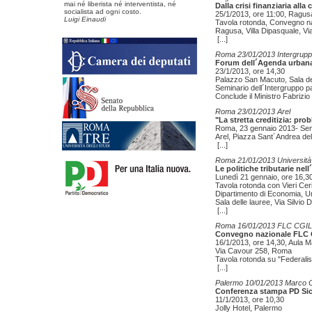
mai né liberista né interventista, né
Dalla crisi finanziaria alla 
socialista ad ogni costo.
25/1/2013, ore 11:00, Ragus
Luigi Einaudi
Tavola rotonda, Convegno na
Ragusa, Villa Dipasquale, Vi
[...]
Roma 23/01/2013 Intergrupp
Forum dell´Agenda urbana 
23/1/2013, ore 14,30
Palazzo San Macuto, Sala de
Seminario dell´Intergruppo 
Conclude il Ministro Fabrizi
Roma 23/01/2013 Arel
"La stretta creditizia: pro
Roma, 23 gennaio 2013- Sem
Arel, Piazza Sant´Andrea dell
[...]
Roma 21/01/2013 Università
Le politiche tributarie n
Lunedì 21 gennaio, ore 16,3
Tavola rotonda con Vieri Cer
Dipartimento di Economia, U
Sala delle lauree, Via Silvi
[...]
Roma 16/01/2013 FLC CGIL
Convegno nazionale FLC
16/1/2013, ore 14,30, Aula 
Via Cavour 258, Roma
Tavola rotonda su "Federalismo
[...]
Palermo 10/01/2013 Marco 
Conferenza stampa PD Sici
11/1/2013, ore 10,30
Jolly Hotel, Palermo