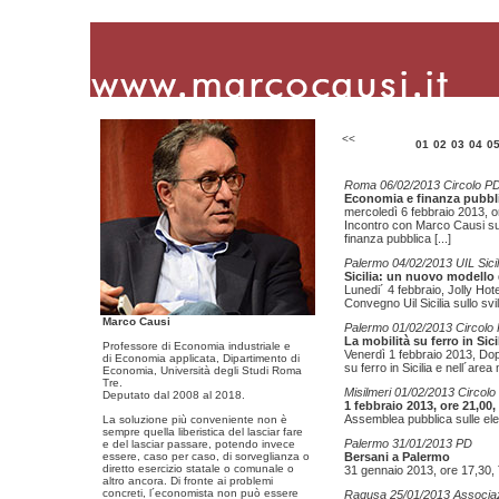
<<
01
02
03
04
0
Roma 06/02/2013 Circolo PD
Economia e finanza pubbl
mercoledì 6 febbraio 2013, o
Incontro con Marco Causi sui 
finanza pubblica
[...]
Palermo 04/02/2013 UIL Sicil
Sicilia: un nuovo modello 
Lunedi´ 4 febbraio, Jolly Hot
Convegno Uil Sicilia sullo sv
Marco Causi
Palermo 01/02/2013 Circol
La mobilità su ferro in Sici
Professore di Economia industriale e
Venerdì 1 febbraio 2013, Dop
di Economia applicata, Dipartimento di
su ferro in Sicilia e nell´are
Economia, Università degli Studi Roma
Tre.
Misilmeri 01/02/2013 Circolo
Deputato dal 2008 al 2018.
1 febbraio 2013, ore 21,00,
Assemblea pubblica sulle ele
La soluzione più conveniente non è
sempre quella liberistica del lasciar fare
Palermo 31/01/2013 PD
e del lasciar passare, potendo invece
essere, caso per caso, di sorveglianza o
Bersani a Palermo
diretto esercizio statale o comunale o
31 gennaio 2013, ore 17,30, 
altro ancora. Di fronte ai problemi
concreti, l´economista non può essere
Ragusa 25/01/2013 Associaz