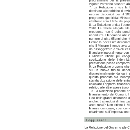
programmato per la presente
vigente vorrebbe passare alle
7. La Relazione critica la 
destinate alle politiche di s
risorse disponibili per il 
programmi gestiti dai Minister
effettuato solo il 10% dei pag
8. La Relazione critica l´ecce
2010. Le tabelle allegate al
crescente non è delle pensio
ricondurre il fenomeno alle 
numero di ultra 65enni che ri
Ferma la necessità di frenare
che il Ministro intende avanza
da assoggettare a "livelli ess
finanziare integralmente con 
il Ministro ritiene più con
sostituzione delle indenni
prestazione possa comportare 
9. La Relazione propone che 
su un nuovo tributo denom
discrezionalmente da ogni s
questa proposta sia incompat
standardizzazione delle entra
calcolare l´apporto finanziar
relativo alle altre spese (so
10. La Relazione propone che
finanziamento dei Comuni. Ha
luce delle grandi differenze d
anche, trattandosi di finanz
aree rurali? Non ritiene il 
finanza comunale, così come
chiarimenti sull´impostazione
La Relazione del Governo alle Cam