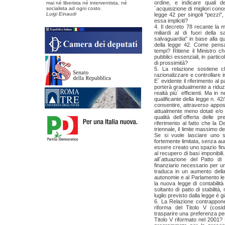
ordine, e indicare quali d
mai né liberista né interventista, né
socialista ad ogni costo.
´acquisizione di migliori con
Luigi Einaudi
legge 42 per singoli "pezzi",
essa impliciti?
4. Il decreto 78 recante la 
miliardi al di fuori della
salvaguardia" in base alla qu
della legge 42. Come pensa 
tempi? Ritiene il Ministro che
pubblici essenziali, in partic
di prossimità?
5. La relazione sostiene c
razionalizzare e controllare 
E´ evidente il riferimento al
porterà gradualmente a riduzi
realtà più´ efficienti. Ma in
qualificante della legge n. 42
consentire, attraverso appositi
attualmente meno dotati e/o a
qualità dell´offerta delle p
riferimento al fatto che la 
triennale, il limite massimo del
Se si vuole lasciare uno sp
fortemente limitata, senza a
essere creato uno spazio fina
al recupero di basi imponibil
all´attuazione del Patto 
finanziario necessario per un
traduca in un aumento della 
autonomie e al Parlamento le 
la nuova legge di contabilit
soltanto di patto di stabilit
luglio previsto dalla legge è 
6. La Relazione contrappone 
riforma del Titolo V (cosi
trasparire una preferenza per 
Titolo V riformato nel 2001