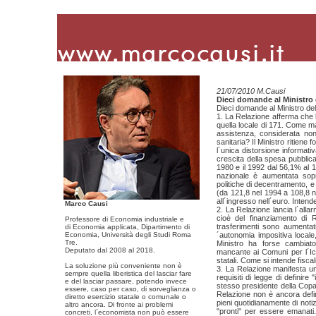
21/07/2010 M.Causi
Dieci domande al Ministro 
Dieci domande al Ministro del
1. La Relazione afferma che l
quella locale di 171. Come ma
assistenza, considerata non
sanitaria? Il Ministro ritien
l´unica distorsione informativ
crescita della spesa pubblica 
1980 e il 1992 dal 56,1% al 1
nazionale è aumentata sopra
politiche di decentramento, e 
(da 121,8 nel 1994 a 108,8 nel
all´ingresso nell´euro. Inten
Marco Causi
2. La Relazione lancia l´alla
cioè del finanziamento di Re
Professore di Economia industriale e
trasferimenti sono aumentati
di Economia applicata, Dipartimento di
Economia, Università degli Studi Roma
´autonomia impositiva locale
Tre.
Ministro ha forse cambiato g
Deputato dal 2008 al 2018.
mancante ai Comuni per l´Ici
statali. Come si intende fiscal
La soluzione più conveniente non è
3. La Relazione manifesta un
sempre quella liberistica del lasciar fare
requisiti di legge di definire 
e del lasciar passare, potendo invece
stesso presidente della Copaff
essere, caso per caso, di sorveglianza o
Relazione non è ancora defini
diretto esercizio statale o comunale o
pieni quotidianamente di noti
altro ancora. Di fronte ai problemi
"pronti" per essere emanati
concreti, l´economista non può essere