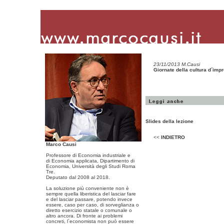
23/11/2013 M.Causi
Giornate della cultura d´im
Slides della lezione
<<
INDIETRO
Marco Causi
Professore di Economia industriale e
di Economia applicata, Dipartimento di
Economia, Università degli Studi Roma
Tre.
Deputato dal 2008 al 2018.
La soluzione più conveniente non è
sempre quella liberistica del lasciar fare
e del lasciar passare, potendo invece
essere, caso per caso, di sorveglianza o
diretto esercizio statale o comunale o
altro ancora. Di fronte ai problemi
concreti, l´economista non può essere