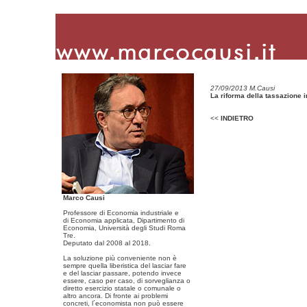
27/09/2013 M.Causi
La riforma della tassazione
<<
INDIETRO
Marco Causi
Professore di Economia industriale e
di Economia applicata, Dipartimento di
Economia, Università degli Studi Roma
Tre.
Deputato dal 2008 al 2018.
La soluzione più conveniente non è
sempre quella liberistica del lasciar fare
e del lasciar passare, potendo invece
essere, caso per caso, di sorveglianza o
diretto esercizio statale o comunale o
altro ancora. Di fronte ai problemi
concreti, l´economista non può essere