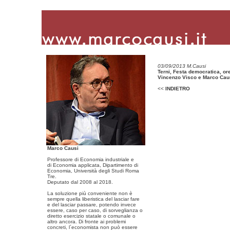
03/09/2013 M.Causi
Terni, Festa democratica, or
Vincenzo Visco e Marco Cau
<<
INDIETRO
Marco Causi
Professore di Economia industriale e
di Economia applicata, Dipartimento di
Economia, Università degli Studi Roma
Tre.
Deputato dal 2008 al 2018.
La soluzione più conveniente non è
sempre quella liberistica del lasciar fare
e del lasciar passare, potendo invece
essere, caso per caso, di sorveglianza o
diretto esercizio statale o comunale o
altro ancora. Di fronte ai problemi
concreti, l´economista non può essere