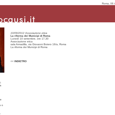
Roma, 06 
10/09/2012 Associazione etica
La riforma dei Municipi di Roma
Lunedì 10 settembre, ore 17,30
Associazione etica
sala Armadilla, via Giovanni Botero 16/a, Roma
La riforma dei Municipi di Roma
yright © 2008 Mario Causi - p.IVA 10276570586 - Progetto grafico: Gioia Tappa -
Bycam
<<
INDIETRO
i
ma
re
a o
e