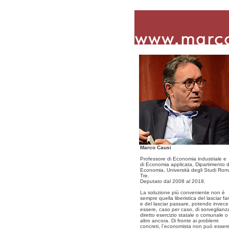
Marco Causi
Professore di Economia industriale e
di Economia applicata, Dipartimento d
Economia, Università degli Studi Ro
Tre.
Deputato dal 2008 al 2018.
La soluzione più conveniente non è
sempre quella liberistica del lasciar fa
e del lasciar passare, potendo invece
essere, caso per caso, di sorveglianz
diretto esercizio statale o comunale o
altro ancora. Di fronte ai problemi
concreti, l´economista non può esser