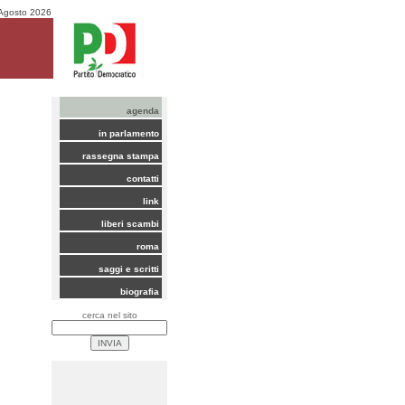
Agosto 2026
agenda
in parlamento
rassegna stampa
 made in
contatti
link
liberi scambi
roma
saggi e scritti
biografia
cerca nel sito