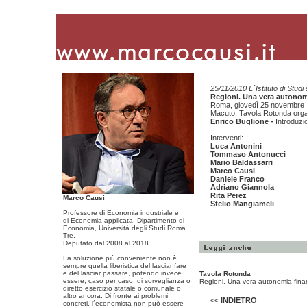
25/11/2010 L´Istituto di Studi
Regioni. Una vera autonom
Roma, giovedì 25 novembre 20
Macuto, Tavola Rotonda orga
Enrico Buglione -
Introduzi
Interventi:
Luca Antonini
Tommaso Antonucci
Mario Baldassarri
Marco Causi
Daniele Franco
Adriano Giannola
Rita Perez
Marco Causi
Stelio Mangiameli
Professore di Economia industriale e
di Economia applicata, Dipartimento di
Economia, Università degli Studi Roma
Tre.
Deputato dal 2008 al 2018.
La soluzione più conveniente non è
sempre quella liberistica del lasciar fare
e del lasciar passare, potendo invece
Tavola Rotonda
essere, caso per caso, di sorveglianza o
Regioni. Una vera autonomia fina
diretto esercizio statale o comunale o
altro ancora. Di fronte ai problemi
<<
INDIETRO
concreti, l´economista non può essere