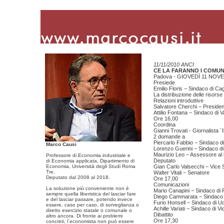
11/11/2010 ANCI
CE LA FARANNO I COMUN
Padova - GIOVEDÌ 11 NOVE
Presiede
Emilio Floris − Sindaco di Cagl
La distribuzione delle risorse
Relazioni introduttive
Salvatore Cherchi − Preside
Attilio Fontana − Sindaco di
Ore 16,00
Coordina
Gianni Trovati - Giornalista ´
2 domande a
Piercarlo Fabbio − Sindaco d
Marco Causi
Lorenzo Guerini − Sindaco di
Maurizio Leo − Assessore al 
Professore di Economia industriale e
Deputato
di Economia applicata, Dipartimento di
Economia, Università degli Studi Roma
Gian Carlo Valsecchi − Vice 
Tre.
Walter Vitali − Senatore
Deputato dal 2008 al 2018.
Ore 17,00
Comunicazioni
La soluzione più conveniente non è
Mario Canapini − Sindaco di 
sempre quella liberistica del lasciar fare
Diego Cammarata − Sindaco d
e del lasciar passare, potendo invece
Furio Honsell − Sindaco di U
essere, caso per caso, di sorveglianza o
Achille Variati − Sindaco di V
diretto esercizio statale o comunale o
Dibattito
altro ancora. Di fronte ai problemi
Ore 17,30
concreti, l´economista non può essere