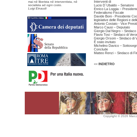
Interventi di
mai né liberista né interventista, né
socialista ad ogni costo.
Lucio D´Ubaldo − Senatore
Luigi Einaudi
Enrico La Loggia − President
Federalismo Fiscale
Davide Boni - Presidente Coo
legislative delle Regioni e d
Antonio Costato - Vice Presid
Marco Causi − Deputato
Giorgio Dal Negro − Sindaco 
Flavio Tosi − Sindaco di Ver
Giorgio Orsoni − Sindaco di 
È stato invitato
Michelino Davico − Sottosegre
Conclude
Matteo Renzi − Sindaco di Fi
<<
INDIETRO
Copyright © 2026 Marco