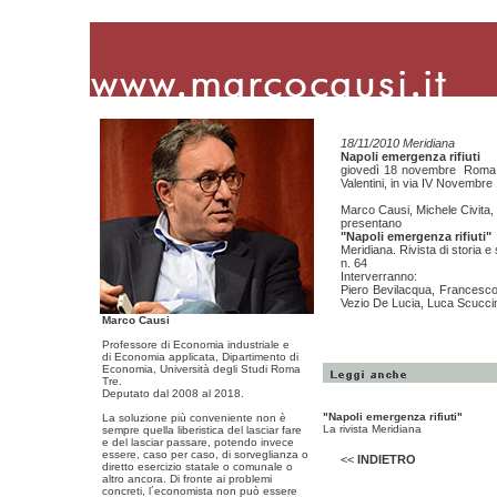
18/11/2010 Meridiana
Napoli emergenza rifiuti
giovedì 18 novembre Roma al
Valentini, in via IV Novembre
Marco Causi, Michele Civita,
presentano
"Napoli emergenza rifiuti"
Meridiana. Rivista di storia e
n. 64
Interverranno:
Piero Bevilacqua, Francesco 
Vezio De Lucia, Luca Scucci
Marco Causi
Professore di Economia industriale e
di Economia applicata, Dipartimento di
Economia, Università degli Studi Roma
Tre.
Deputato dal 2008 al 2018.
"Napoli emergenza rifiuti"
La soluzione più conveniente non è
La rivista Meridiana
sempre quella liberistica del lasciar fare
e del lasciar passare, potendo invece
essere, caso per caso, di sorveglianza o
<<
INDIETRO
diretto esercizio statale o comunale o
altro ancora. Di fronte ai problemi
concreti, l´economista non può essere