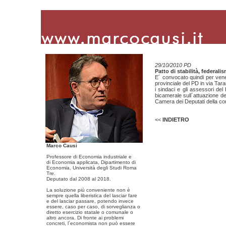
29/10/2010 PD
Patto di stabilità, federalism
E´ convocato quindi per vene
provinciale del PD in via Taran
i sindaci e gli assessori d
bicamerale sull´attuazione de
Camera dei Deputati della c
<<
INDIETRO
Marco Causi
Professore di Economia industriale e
di Economia applicata, Dipartimento di
Economia, Università degli Studi Roma
Tre.
Deputato dal 2008 al 2018.
La soluzione più conveniente non è
sempre quella liberistica del lasciar fare
e del lasciar passare, potendo invece
essere, caso per caso, di sorveglianza o
diretto esercizio statale o comunale o
altro ancora. Di fronte ai problemi
concreti, l´economista non può essere