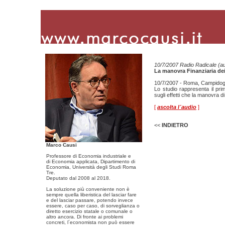
10/7/2007 Radio Radicale (au
La manovra Finanziaria de
10/7/2007 - Roma, Campidogl
Lo studio rappresenta il prim
sugli effetti che la manovra di 
[
ascolta l´audio
]
<<
INDIETRO
Marco Causi
Professore di Economia industriale e
di Economia applicata, Dipartimento di
Economia, Università degli Studi Roma
Tre.
Deputato dal 2008 al 2018.
La soluzione più conveniente non è
sempre quella liberistica del lasciar fare
e del lasciar passare, potendo invece
essere, caso per caso, di sorveglianza o
diretto esercizio statale o comunale o
altro ancora. Di fronte ai problemi
concreti, l´economista non può essere