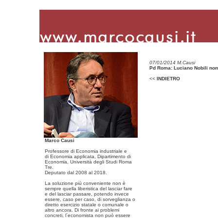
07/01/2014 M.Causi
Pd Roma: Luciano Nobili nom
<<
INDIETRO
Marco Causi
Professore di Economia industriale e
di Economia applicata, Dipartimento di
Economia, Università degli Studi Roma
Tre.
Deputato dal 2008 al 2018.
La soluzione più conveniente non è
sempre quella liberistica del lasciar fare
e del lasciar passare, potendo invece
essere, caso per caso, di sorveglianza o
diretto esercizio statale o comunale o
altro ancora. Di fronte ai problemi
concreti, l´economista non può essere