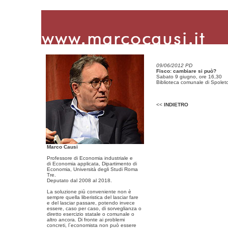
09/06/2012 PD
Fisco: cambiare si può?
Sabato 9 giugno, ore 16,30
Biblioteca comunale di Spolet
<<
INDIETRO
Marco Causi
Professore di Economia industriale e
di Economia applicata, Dipartimento di
Economia, Università degli Studi Roma
Tre.
Deputato dal 2008 al 2018.
La soluzione più conveniente non è
sempre quella liberistica del lasciar fare
e del lasciar passare, potendo invece
essere, caso per caso, di sorveglianza o
diretto esercizio statale o comunale o
altro ancora. Di fronte ai problemi
concreti, l´economista non può essere