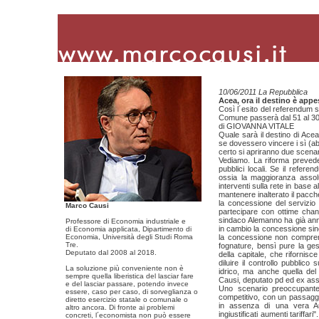
10/06/2011 La Repubblica
Acea, ora il destino è app
Così l´esito del referendum sul
Comune passerà dal 51 al 30%.
di GIOVANNA VITALE
Quale sarà il destino di Ace
se dovessero vincere i sì (a
certo si apriranno due scenari
Vediamo. La riforma prevede 
pubblici locali. Se il refere
ossia la maggioranza assolu
interventi sulla rete in base a
mantenere inalterato il pacche
la concessione del servizio i
Marco Causi
partecipare con ottime cha
sindaco Alemanno ha già annun
Professore di Economia industriale e
in cambio la concessione sino
di Economia applicata, Dipartimento di
Economia, Università degli Studi Roma
la concessione non comprende
Tre.
fognature, bensì pure la ges
Deputato dal 2008 al 2018.
della capitale, che rifornis
diluire il controllo pubblico
La soluzione più conveniente non è
idrico, ma anche quella del 
sempre quella liberistica del lasciar fare
Causi, deputato pd ed ex ass
e del lasciar passare, potendo invece
Uno scenario preoccupante
essere, caso per caso, di sorveglianza o
competitivo, con un passaggi
diretto esercizio statale o comunale o
in assenza di una vera Au
altro ancora. Di fronte ai problemi
ingiustificati aumenti tariffa
concreti, l´economista non può essere