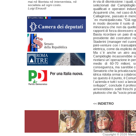
in via di dismissione: i quali,
mai né liberista né interventista, né
socialista ad ogni costo.
selezionati dal Campidogli
Luigi Einaudi
qualificati e operatori indus
Acquirenti che, nel caso d
Caltagirone, passato in meno 
´ex municipalizzata. "Già ogg
in modo decente il ruolo di 
minoranza che non da quello
rapporti di forza dovessero e
Basta ricordare un paio di e
presidente dei costruttori 
Staderini (manager nel cuore 
joint-venture con i transalp
elettrica, come da esplicito d
Ma c´è anche un atro aspe
Campidoglio incasserebbe sub
rivelarsi un´operazione in pe
medio di 60-70 milioni; 
conseguenza, ma sarebbe comu
Senatorio che la privatizzazio
idrica ridotta ormai a colabro
se questo è il punto, il Com
l´azienda e tutti i soci a lan
sviluppo", conclude il profe
arriverebbero soldi freschi 
piuttosto che da "socio privato
<<
INDIETRO
Copyright © 2026 Marco