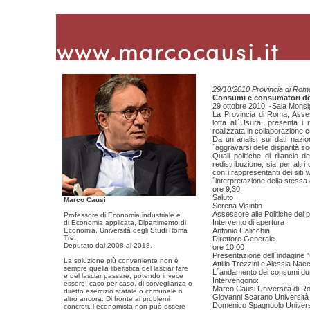
29/10/2010 Provincia di Rom
Consumi e consumatori den
29 ottobre 2010 -Sala Monsi
La Provincia di Roma, Asses
lotta all´Usura, presenta i 
realizzata in collaborazione
Da un´analisi sui dati nazi
´aggravarsi delle disparità so
Quali politiche di rilancio
redistribuzione, sia per altr
con i rappresentanti dei siti
´interpretazione della stess
ore 9,30
Saluto
Marco Causi
Serena Visintin
Assessore alle Politiche del 
Professore di Economia industriale e
Intervento di apertura
di Economia applicata, Dipartimento di
Economia, Università degli Studi Roma
Antonio Calicchia
Tre.
Direttore Generale
Deputato dal 2008 al 2018.
ore 10,00
Presentazione dell´indagine 
La soluzione più conveniente non è
Attilio Trezzini e Alessia Na
sempre quella liberistica del lasciar fare
L´andamento dei consumi dura
e del lasciar passare, potendo invece
Intervengono:
essere, caso per caso, di sorveglianza o
Marco Causi Università di R
diretto esercizio statale o comunale o
Giovanni Scarano Università
altro ancora. Di fronte ai problemi
Domenico Spagnuolo Univers
concreti, l´economista non può essere