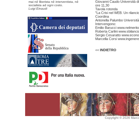
Giovanni Caudo Università d
mai né liberista né interventista, né
socialista ad ogni costo.
ore 11,30
Luigi Einaudi
Tavola rotonda
"La Crisi nel WEB. Un rilancio
Coordina
Antonella Palumbo Universit
Intervengono:
Emilio Barucci www.nelmerit
Roberta Carlini www.sbilanci
Sergio Cesaratto www.economi
Marcella Corsi www.ingenere.
<<
INDIETRO
Copyright © 2026 Marco