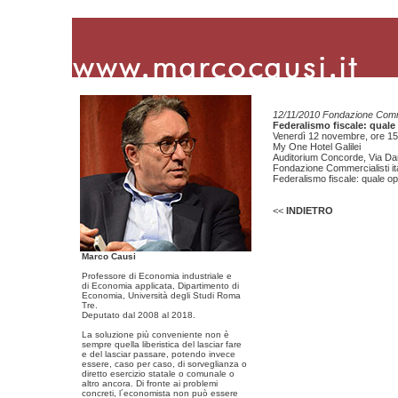
12/11/2010 Fondazione Commer
Federalismo fiscale: quale 
Venerdì 12 novembre, ore 15
My One Hotel Galilei
Auditorium Concorde, Via Da
Fondazione Commercialisti ita
Federalismo fiscale: quale opp
<<
INDIETRO
Marco Causi
Professore di Economia industriale e
di Economia applicata, Dipartimento di
Economia, Università degli Studi Roma
Tre.
Deputato dal 2008 al 2018.
La soluzione più conveniente non è
sempre quella liberistica del lasciar fare
e del lasciar passare, potendo invece
essere, caso per caso, di sorveglianza o
diretto esercizio statale o comunale o
altro ancora. Di fronte ai problemi
concreti, l´economista non può essere