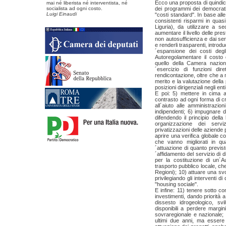
Ecco una proposta di quindic
mai né liberista né interventista, né
socialista ad ogni costo.
dei programmi dei democratici
Luigi Einaudi
"costi standard". In base al
consistenti risparmi in quas
Liguria), da utilizzare a s
aumentare il livello delle pres
non autosufficienza e dai serv
e renderli trasparenti, introdu
´espansione dei costi degli
Autoregolamentare il costo 
quello della Camera naziona
´esercizio di funzioni di
rendicontazione, oltre che a m
merito e la valutazione della 
posizioni dirigenziali negli ent
E poi: 5) mettere in cima al
contrasto ad ogni forma di cri
all´aiuto alle amministrazio
indipendenti; 6) impugnare di
difendendo il principio della 
organizzazione dei serviz
privatizzazioni delle aziende p
aprire una verifica globale co
che vanno migliorati in qua
´attuazione di quanto previst
´affidamento del servizio di 
per la costituzione di un´Au
trasporto pubblico locale, che
Regioni); 10) attuare una svo
privilegiando gli interventi d
"housing sociale".
E infine: 11) tenere sotto c
investimenti, dando priorità a
dissesto idrogeologico, sv
disponibili a perdere margin
sovraregionale e nazionale; 1
ultimi due anni, ma essere d