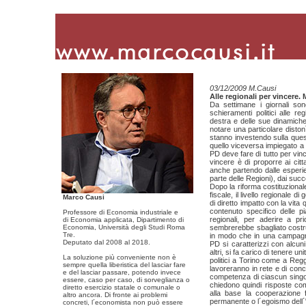
03/12/2009 M.Causi
Alle regionali per vincere.
Da settimane i giornali sono
schieramenti politici alle r
destra e delle sue dinamiche
notare una particolare distonìa
stanno investendo sulla quest
quello viceversa impiegato a pr
PD deve fare di tutto per vin
vincere è di proporre ai citt
anche partendo dalle esperien
parte delle Regioni), dai succe
Dopo la riforma costituziona
fiscale, il livello regionale d
Marco Causi
di diretto impatto con la vita q
contenuto specifico delle pi
Professore di Economia industriale e
regionali, per aderire a pr
di Economia applicata, Dipartimento di
Economia, Università degli Studi Roma
sembrerebbe sbagliato costru
Tre.
in modo che in una campagna 
Deputato dal 2008 al 2018.
PD si caratterizzi con alcuni
altri, si fa carico di tenere u
La soluzione più conveniente non è
politici a Torino come a Regg
sempre quella liberistica del lasciar fare
lavoreranno in rete e di conc
e del lasciar passare, potendo invece
competenza di ciascun singolo 
essere, caso per caso, di sorveglianza o
chiedono quindi risposte co
diretto esercizio statale o comunale o
alla base la cooperazione f
altro ancora. Di fronte ai problemi
permanente o l´egoismo dell´
concreti, l´economista non può essere